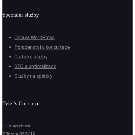
Speciální služby
Oprava WordPress
Poradenství a konzultace
Grafické služby
SEO a optimalizace
Služby na splátky
Tyler's Co. s.r.o.
sídlo společnosti:
Bílkova 855/19