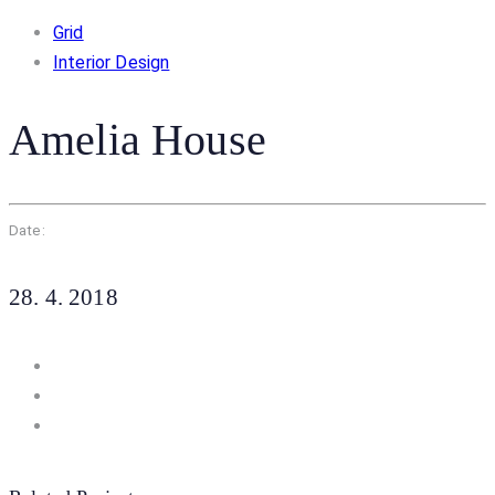
Skip
Skip
Grid
to
Interior Design
links
primary
navigation
Amelia House
Skip
to
content
Date:
28. 4. 2018