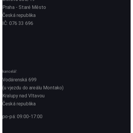
Praha - Staré Město
Česká republika
IČ: 076 33 696
kancelář:
Vodárenská 699
(u vjezdu do areálu Montako)
Kralupy nad Vltavou
Česká republika
po-pá: 09:00-17:00