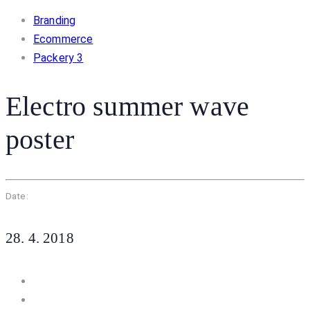
Skip
Skip
Branding
to
Ecommerce
links
primary
Packery 3
navigation
Skip
Electro summer wave
to
poster
content
Date:
28. 4. 2018