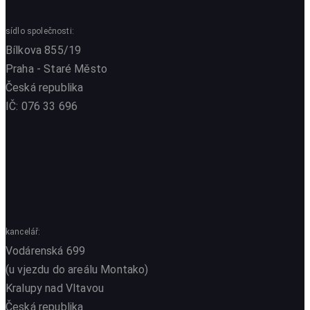
sídlo společnosti:
Bílkova 855/19
Praha - Staré Město
Česká republika
IČ: 076 33 696
kancelář:
Vodárenská 699
(u vjezdu do areálu Montako)
Kralupy nad Vltavou
Česká republika